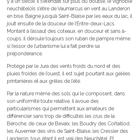
y a un siècle, il s’étendait sur plus du double, le vignoble
neuchâtelois s’étire de Vaumarcus en vent au Landeron
en bise. Baigné jusqu’à Saint-Blaise par les eaux du lac, il
jouit ensuite de la douceur de l’Entre-deux-Lacs.
Montant à l’assaut des coteaux, en douceur et sans à-
coups, il déroule toujours son ruban de pampre même
si l’essor de l’urbanisme lui a fait perdre sa
prépondérance.
Protégé par le Jura des vents froids du nord et des
pluies froides de l’ouest, il est sujet pourtant aux gelées
printanières et aux grêles de l’été.
Par la nature même des sols qui le composent, dans
son uniformité toute relative, il avoue des
particularismes qui permettent aux amateurs de
différencier sans trop de difficultés les crus de la
Béroche, de ceux de Bevaix, les Boudry des Cortaillod,
les Auvernier des vins de Saint-Blaise, les Cressier des
Landeron, tous étant il est vrai des Neuchâtel. Et