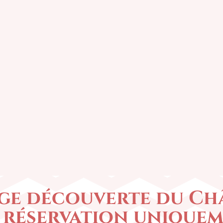
• Mercredi 14h à 17h
• Jeudi et vendredi 14h à 1
• Samedi et dimanche 14h 
ge découverte du Châ
 réservation unique