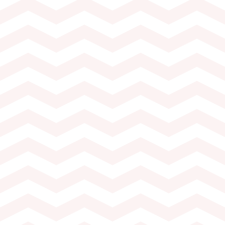
Dès 10 personnes (35.– par pers.)
Durée de l’activité 1h à 1h30
Visite du Musée de la Vigne et
Dégustation de 4 vins neuchâte
par les oenothèque’eurs (1 vin 
Perdrix et 2 vins rouge)
Plateau du Terroir (différentes 
fromages et flûtes du canton