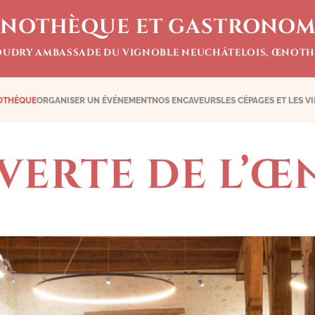
NOTHÈQUE ET GASTRONOM
OUDRY AMBASSADE DU VIGNOBLE NEUCHÂTELOIS, ŒNOTH
OTHÈQUE
ORGANISER UN ÉVÉNEMENT
NOS ENCAVEURS
LES CÉPAGES ET LES V
VERTE DE L’