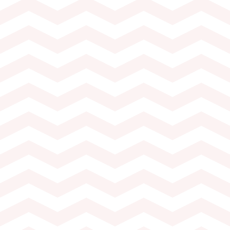
lois sélectionnés
Dégustation de 4 
blanc, 1 Œil de
par les oenothèqu
Perdrix et 2 vins 
Feuilletés et flût