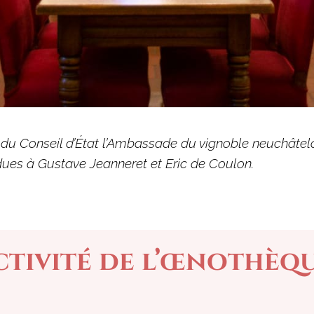
du Conseil d’État l’Ambassade du vignoble neuchâteloi
 dues à Gustave Jeanneret et Eric de Coulon.
ctivité de l’œnothèq