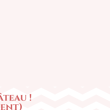
8h
à 17h
teau !
ment)