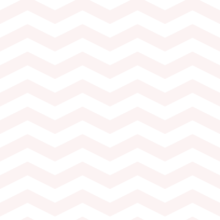
vins neuchâtelois sélectionnés
e’eurs (1 vin blanc, 1 Œil de
rouge)
es de la région