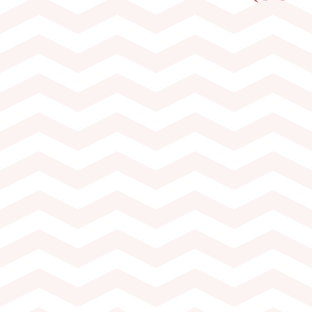
Dès 10 personnes (20.– par pers.)
Durée de l’activité 1h à 1h30
Visite du Musée de la Vigne et