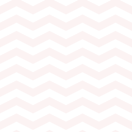
45.– par pers.)
 2h à 2h30
e la Vigne et du Vin
chasselas différents
oise au Mauler