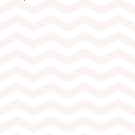
5.- par pers.)
 1h à 1h30
e la Vigne et du Vin