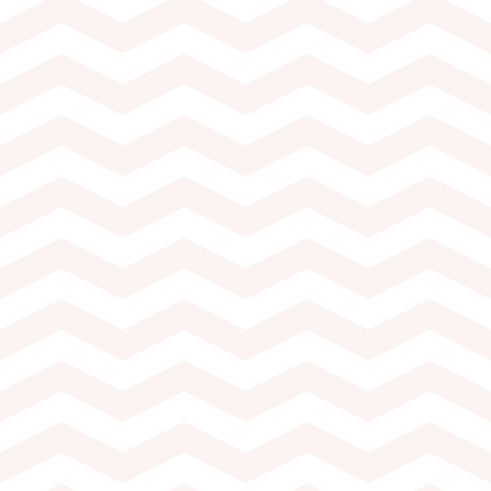
Dégustation de 4 vins neuchâte
par les oenothèque’eurs (1 vin 
Perdrix et 2 vins rouge)