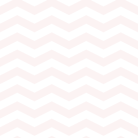
Dès 10 personnes (
Durée de l’activité
 du Vin
Visite du Musée d
lois sélectionnés
Dégustation de 4 
blanc, 1 Œil de
Fondue neuchâtel
salaisons,