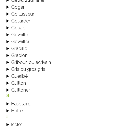
Gewurztraminer
Goger
Goillasseur
Goliarder
Gouais
Govaille
Govailler
Grapille
Grapion
Gribouri ou écrivain
Gris ou gros gris
Guéribé
Guillon
Guilloner
h
Haussard
Hotte
i
Iselet