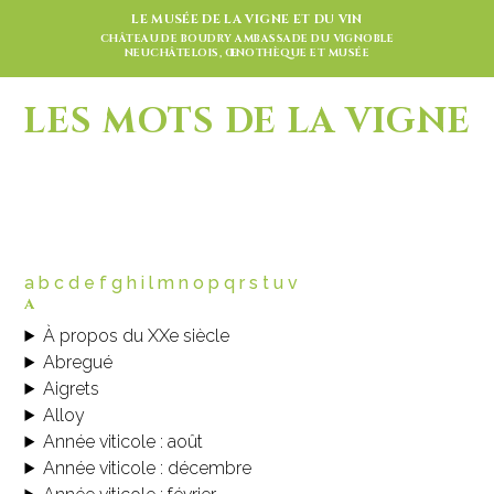
LE MUSÉE DE LA VIGNE ET DU VIN
CHÂTEAU DE BOUDRY AMBASSADE DU VIGNOBLE
NEUCHÂTELOIS, ŒNOTHÈQUE ET MUSÉE
LES MOTS DE LA VIGNE
a
b
c
d
e
f
g
h
i
l
m
n
o
p
q
r
s
t
u
v
a
À propos du XXe siècle
Abregué
Aigrets
Alloy
Année viticole : août
Année viticole : décembre