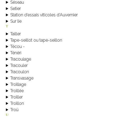
Séseau
Setier
Station d’essais viticoles d’Auvernier
Sur lie
t
Tailler
Tape-seillot ou tape-seillon
Técou -
Ténéri
Tracoulage
Tracouler
Tracoulon
Transvasage
Troillage
Troillée
Troiller
Troillon
Troû
u