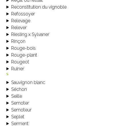
Reçat ou ressat
Reconstitution du vignoble
Refossoyer
Relevage
Relever
Riesling x Sylvaner
Rinçon
Rouge-bois
Rouge-plant
Rougeot
Ruiner
s
Sauvignon blanc
Séchon
Seille
Semoter
Semoteur
Seplet
Serment