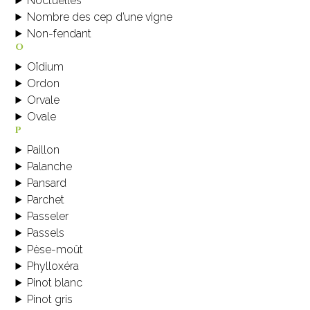
Noctuelles
Nombre des cep d’une vigne
Non-fendant
o
Oïdium
Ordon
Orvale
Ovale
p
Paillon
Palanche
Pansard
Parchet
Passeler
Passels
Pèse-moût
Phylloxéra
Pinot blanc
Pinot gris