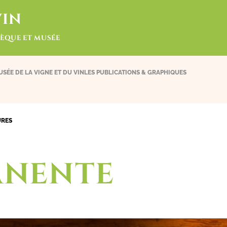
VIN
ÈQUE ET MUSÉE
USÉE DE LA VIGNE ET DU VIN
LES PUBLICATIONS & GRAPHIQUES
URES
ANENTE