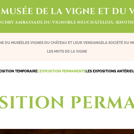
 MUSÉE DE LA VIGNE ET DU 
OUDRY AMBASSADE DU VIGNOBLE NEUCHÂTELOIS, ŒNOTH
INE DU MUSÉE
LES VIGNES DU CHÂTEAU ET LEUR VENDANGE
LA SOCIÉTÉ DU M
LES MOTS DE LA VIGNE
OSITION TEMPORAIRE
L’EXPOSITION PERMANENTE
LES EXPOSITIONS ANTÉRIE
OSITION PERM