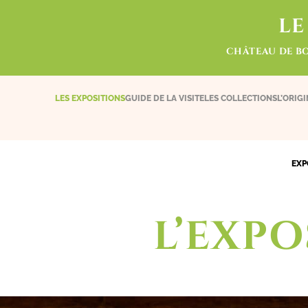
LE
CHÂTEAU DE B
LES EXPOSITIONS
GUIDE DE LA VISITE
LES COLLECTIONS
L’ORIG
EXP
L’EXP