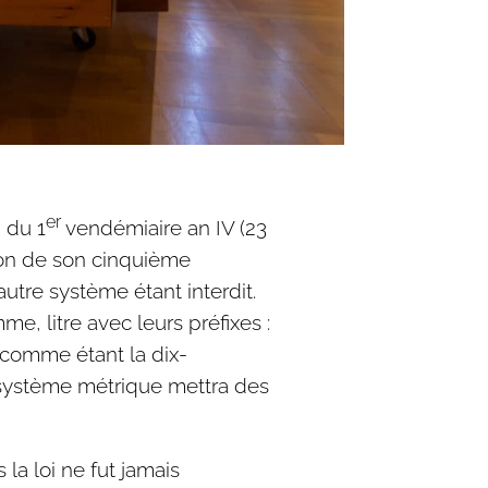
er
i du 1
vendémiaire an IV (23
ion de son cinquième
autre système étant interdit.
e, litre avec leurs préfixes :
e comme étant la dix-
u système métrique mettra des
la loi ne fut jamais