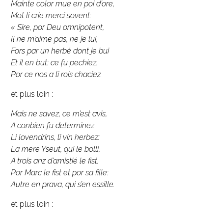
Mainte color mue en poi d’ore,
Mot li crie merci sovent:
« Sire, por Deu omnipotent,
Il ne m’aime pas, ne je lui,
Fors par un herbé dont je bui
Et il en but: ce fu pechiez.
Por ce nos a li rois chaciez.
et plus loin :
Mais ne savez, ce m’est avis,
A conbien fu determinez
Li lovendrins, li vin herbez:
La mere Yseut, qui le bolli,
A trois anz d’amistié le fist.
Por Marc le fist et por sa fille:
Autre en prava, qui s’en essille.
et plus loin :