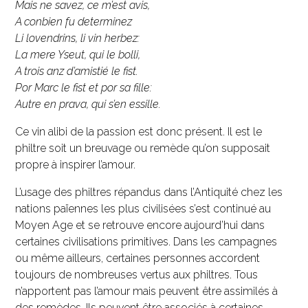
Mais ne savez, ce m’est avis,
A conbien fu determinez
Li lovendrins, li vin herbez:
La mere Yseut, qui le bolli,
A trois anz d’amistié le fist.
Por Marc le fist et por sa fille:
Autre en prava, qui s’en essille.
Ce vin alibi de la passion est donc présent. Il est le
philtre soit un breuvage ou remède qu’on supposait
propre à inspirer l’amour.
L’usage des philtres répandus dans l’Antiquité chez les
nations païennes les plus civilisées s’est continué au
Moyen Age et se retrouve encore aujourd’hui dans
certaines civilisations primitives. Dans les campagnes
ou même ailleurs, certaines personnes accordent
toujours de nombreuses vertus aux philtres. Tous
n’apportent pas l’amour mais peuvent être assimilés à
des remèdes. Ils peuvent être associés à certaines