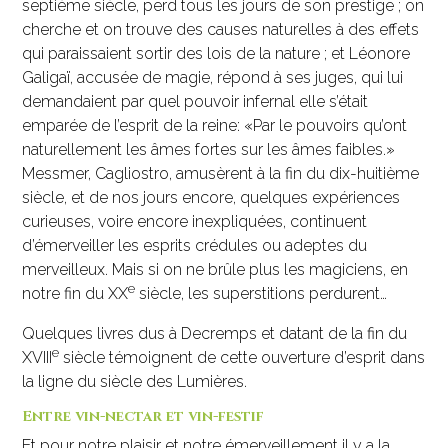
septième siècle, perd tous les jours de son prestige ; on
cherche et on trouve des causes naturelles à des effets
qui paraissaient sortir des lois de la nature ; et Léonore
Galigaï, accusée de magie, répond à ses juges, qui lui
demandaient par quel pouvoir infernal elle s’était
emparée de l’esprit de la reine: «Par le pouvoirs qu’ont
naturellement les âmes fortes sur les âmes faibles.»
Messmer, Cagliostro, amusèrent à la fin du dix-huitième
siècle, et de nos jours encore, quelques expériences
curieuses, voire encore inexpliquées, continuent
d’émerveiller les esprits crédules ou adeptes du
merveilleux. Mais si on ne brûle plus les magiciens, en
e
notre fin du XX
siècle, les superstitions perdurent…
Quelques livres dus à Decremps et datant de la fin du
e
XVIII
siècle témoignent de cette ouverture d’esprit dans
la ligne du siècle des Lumières.
Entre vin-nectar et vin-festif
Et pour notre plaisir et notre émerveillement il y a la