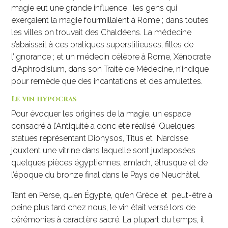
magie eut une grande influence ; les gens qui
exerçaient la magie fourmillaient à Rome ; dans toutes
les villes on trouvait des Chaldéens. La médecine
s’abaissait à ces pratiques superstitieuses, filles de
l’ignorance ; et un médecin célèbre à Rome, Xénocrate
d’Aphrodisium, dans son Traité de Médecine, n’indique
pour remède que des incantations et des amulettes.
Le vin-hypocras
Pour évoquer les origines de la magie, un espace
consacré à l’Antiquité a donc été réalisé. Quelques
statues représentant Dionysos, Titus et Narcisse
jouxtent une vitrine dans laquelle sont juxtaposées
quelques pièces égyptiennes, amlach, étrusque et de
l’époque du bronze final dans le Pays de Neuchâtel.
Tant en Perse, qu’en Égypte, qu’en Grèce et peut-être à
peine plus tard chez nous, le vin était versé lors de
cérémonies à caractère sacré. La plupart du temps, il