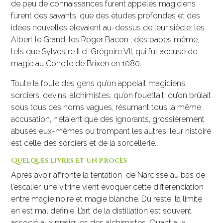
de peu de connaissances furent appelés magiciens
furent des savants, que des études profondes et des
idées nouvelles élevaient au-dessus de leur siècle: les
Albert le Grand, les Roger Bacon ; des papes même,
tels que Sylvestre II et Grégoire VII, qui fut accusé de
magie au Concile de Brixen en 1080.
Toute la foule des gens qu’on appelait magiciens,
sorciers, devins, alchimistes, qu’on fouettait, qu’on brûlait
sous tous ces noms vagues, résumant tous la même
accusation, n’étaient que des ignorants, grossièrement
abusés eux-mêmes ou trompant les autres: leur histoire
est celle des sorciers et de la sorcellerie.
Quelques livres et un procès
Après avoir affronté la tentation de Narcisse au bas de
l’escalier, une vitrine vient évoquer cette différenciation
entre magie noire et magie blanche. Du reste, la limite
en est mal définie. L’art de la distillation est souvent
associé aux pratiques des alchimistes. Quant aux