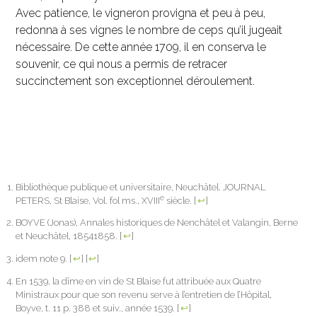
Avec patience, le vigneron provigna et peu à peu,
redonna à ses vignes le nombre de ceps qu’il jugeait
nécessaire. De cette année 1709, il en conserva le
souvenir, ce qui nous a permis de retracer
succinctement son exceptionnel déroulement.
Bibliothèque publique et universitaire, Neuchâtel. JOURNAL
e
PETERS, St Blaise, Vol. fol ms., XVIII
siècle.
[
↩
]
BOYVE (Jonas), Annales historiques de Nenchâtel et Valangin, Berne
et Neuchâtel, 18541858.
[
↩
]
idem note 9.
[
↩
]
[
↩
]
En 1539, la dîme en vin de St Blaise fut attribuée aux Quatre
Ministraux pour que son revenu serve à l’entretien de l’Hôpital,
Boyve, t. 11 p. 388 et suiv., année 1539.
[
↩
]