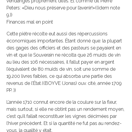
vendanges proprement dites. Et comme dit Pierre
Peters: «Dieu nous préserve pour l’avenir!»((idem note
9.))
Finances mal en point
Cette piètre récolte eut aussi des répercussions
économiques importantes. Étant donné que: la plupart
des gages des officiers et des pasteurs se payaient en
vin et que le Souverain ne récolta que 26 muids de vin
au lieu des 106 nécessaires, il fallut payer en argent
l’équivalent de 80 muids de vin, soit une somme de
19.200 livres faibles, ce qui absorba une partie des
revenus de l’État.((BOYVE (Jonas) ouv. cité, année 1709
PP. ))
L’année 1710 connut encore de la coulure sur la fleur,
mais surtout, si elle ne obtint pas un rendement moyen,
c’est qu’il fallait reconstituer les vignes décimées par
l’hiver précèdent. Et si la quantité ne fut pas au rendez-
vous, la qualité y était.