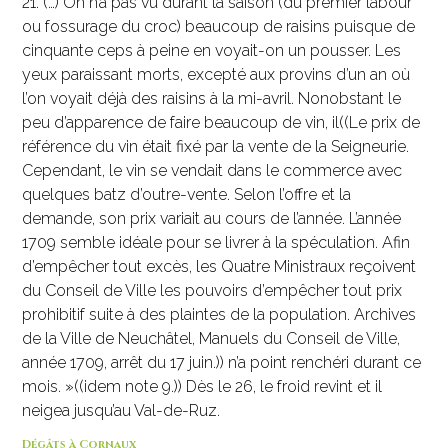
21. (…) On n’a pas vu durant la saison (du premier labour
ou fossurage du croc) beaucoup de raisins puisque de
cinquante ceps à peine en voyait-on un pousser. Les
yeux paraissant morts, excepté aux provins d’un an où
l’on voyait déjà des raisins à la mi-avril. Nonobstant le
peu d’apparence de faire beaucoup de vin, il((Le prix de
référence du vin était fixé par la vente de la Seigneurie.
Cependant, le vin se vendait dans le commerce avec
quelques batz d’outre-vente. Selon l’offre et la
demande, son prix variait au cours de l’année. L’année
1709 semble idéale pour se livrer à la spéculation. Afin
d’empêcher tout excès, les Quatre Ministraux reçoivent
du Conseil de Ville les pouvoirs d’empêcher tout prix
prohibitif suite à des plaintes de la population. Archives
de la Ville de Neuchâtel, Manuels du Conseil de Ville,
année 1709, arrêt du 17 juin.)) n’a point renchéri durant ce
mois. »((idem note 9.)) Dès le 26, le froid revint et il
neigea jusqu’au Val-de-Ruz.
Dégâts à Cornaux