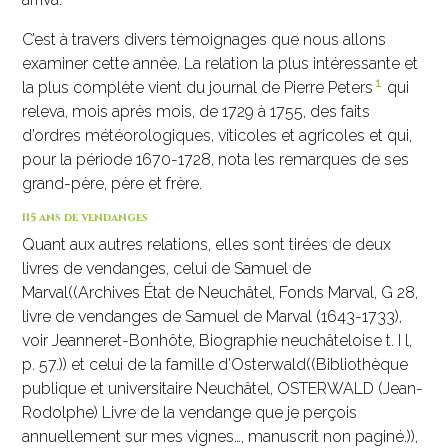
C’est à travers divers témoignages que nous allons
examiner cette année. La relation la plus intéressante et
1
la plus complète vient du journal de Pierre Peters
qui
releva, mois après mois, de 1729 à 1755, des faits
d’ordres météorologiques, viticoles et agricoles et qui,
pour la période 1670-1728, nota les remarques de ses
grand-père, père et frère.
115 ans de vendanges
Quant aux autres relations, elles sont tirées de deux
livres de vendanges, celui de Samuel de
Marval((Archives État de Neuchâtel, Fonds Marval, G 28,
livre de vendanges de Samuel de Marval (1643-1733),
voir Jeanneret-Bonhôte, Biographie neuchâteloise t. I l,
p. 57.)) et celui de la famille d’Osterwald((Bibliothèque
publique et universitaire Neuchâtel, OSTERWALD (Jean-
Rodolphe) Livre de la vendange que je perçois
annuellement sur mes vignes…, manuscrit non paginé.)),