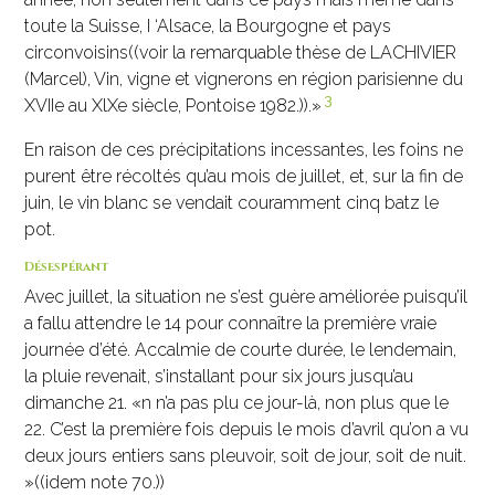
toute la Suisse, I ‘Alsace, la Bourgogne et pays
circonvoisins((voir la remarquable thèse de LACHIVIER
(Marcel), Vin, vigne et vignerons en région parisienne du
3
XVIIe au XlXe siècle, Pontoise 1982.)).»
En raison de ces précipitations incessantes, les foins ne
purent être récoltés qu’au mois de juillet, et, sur la fin de
juin, le vin blanc se vendait couramment cinq batz le
pot.
Désespérant
Avec juillet, la situation ne s’est guère améliorée puisqu’il
a fallu attendre le 14 pour connaître la première vraie
journée d’été. Accalmie de courte durée, le lendemain,
la pluie revenait, s’installant pour six jours jusqu’au
dimanche 21. «n n’a pas plu ce jour-là, non plus que le
22. C’est la première fois depuis le mois d’avril qu’on a vu
deux jours entiers sans pleuvoir, soit de jour, soit de nuit.
»((idem note 70.))