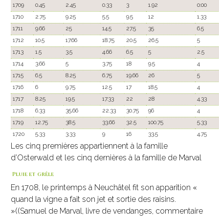
1709
0.45
2.45
0.33
3
1.92
0:00
1710
2.75
9.25
5.5
9.5
12
1.33
1711
9.66
25
14.5
27.5
35
6.5
1712
10.5
17.66
18.75
20.5
26.5
5
1713
1.5
3.5
4.66
6.5
5
2.5
1714
3.66
5
3.75
18
9.5
4
1715
6.5
8.25
6.75
19.66
26
5
1716
6
9.75
12.5
17
18.5
4
1717
8.25
19.5
17.33
22
28
4.33
1718
6.33
35.66
22.33
30.75
96
4
1719
12.75
38.5
33.66
32.5
100.75
5.33
1720
5.33
3.33
9
16
33.5
4.75
Les cinq premières appartiennent à la famille
d’Osterwald et les cinq dernières à la famille de Marval
Pluie et grêle
En 1708, le printemps à Neuchâtel fit son apparition «
quand la vigne a fait son jet et sortie des raisins.
»((Samuel de Marval, livre de vendanges, commentaire