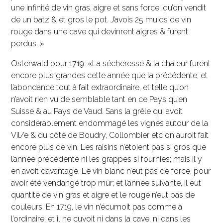
une infinité de vin gras, aigre et sans force; qu’on vendit
de un batz & et gros le pot. J’avois 25 muids de vin
rouge dans une cave qui devinrent aigres & furent
perdus. »
Osterwald pour 1719: «La sécheresse & la chaleur furent
encore plus grandes cette année que la précédente; et
l’abondance tout à fait extraordinaire, et telle qu’on
n’avoit rien vu de semblable tant en ce Pays qu’en
Suisse & au Pays de Vaud. Sans la grêle qui avoit
considérablement endommagé les vignes autour de la
Vil/e & du côté de Boudry, Collombier etc on auroit fait
encore plus de vin. Les raisins n’étoient pas si gros que
l’année précédente ni les grappes si fournies; mais il y
en avoit davantage. Le vin blanc n’eut pas de force, pour
avoir été vendangé trop mûr; et l’année suivante, il eut
quantité de vin gras et aigre et le rouge n’eut pas de
couleurs. En 1719, le vin n’écumoit pas comme à
l’ordinaire; et il ne cuvoit ni dans la cave, ni dans les