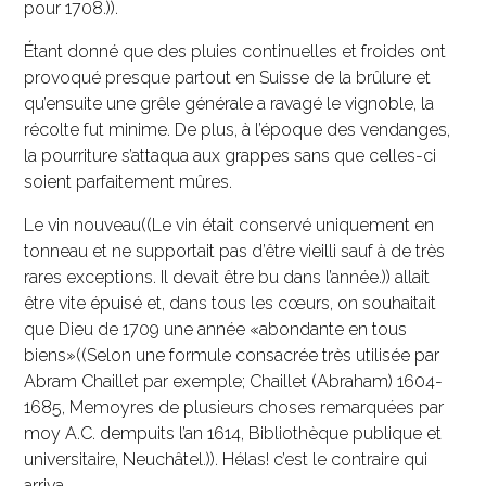
pour 1708.)).
Étant donné que des pluies continuelles et froides ont
provoqué presque partout en Suisse de la brûlure et
qu’ensuite une grêle générale a ravagé le vignoble, la
récolte fut minime. De plus, à l’époque des vendanges,
la pourriture s’attaqua aux grappes sans que celles-ci
soient parfaitement mûres.
Le vin nouveau((Le vin était conservé uniquement en
tonneau et ne supportait pas d’être vieilli sauf à de très
rares exceptions. Il devait être bu dans l’année.)) allait
être vite épuisé et, dans tous les cœurs, on souhaitait
que Dieu de 1709 une année «abondante en tous
biens»((Selon une formule consacrée très utilisée par
Abram Chaillet par exemple; Chaillet (Abraham) 1604-
1685, Memoyres de plusieurs choses remarquées par
moy A.C. dempuits l’an 1614, Bibliothèque publique et
universitaire, Neuchâtel.)). Hélas! c’est le contraire qui
arriva.