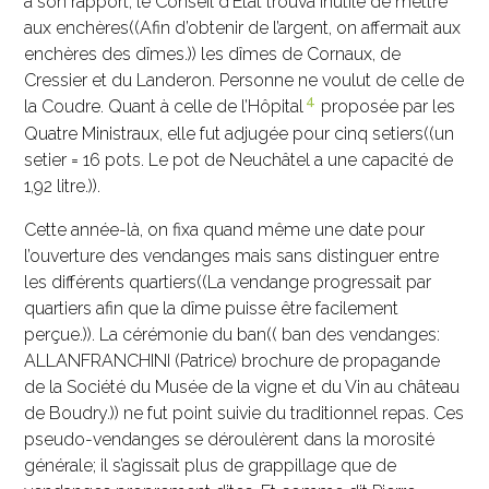
à son rapport, le Conseil d’État trouva inutile de mettre
aux enchères((Afin d’obtenir de l’argent, on affermait aux
enchères des dîmes.)) les dîmes de Cornaux, de
Cressier et du Landeron. Personne ne voulut de celle de
4
la Coudre. Quant à celle de l’Hôpital
proposée par les
Quatre Ministraux, elle fut adjugée pour cinq setiers((un
setier = 16 pots. Le pot de Neuchâtel a une capacité de
1,92 litre.)).
Cette année-là, on fixa quand même une date pour
l’ouverture des vendanges mais sans distinguer entre
les différents quartiers((La vendange progressait par
quartiers afin que la dîme puisse être facilement
perçue.)). La cérémonie du ban(( ban des vendanges:
ALLANFRANCHINI (Patrice) brochure de propagande
de la Société du Musée de la vigne et du Vin au château
de Boudry.)) ne fut point suivie du traditionnel repas. Ces
pseudo-vendanges se déroulèrent dans la morosité
générale; il s’agissait plus de grappillage que de