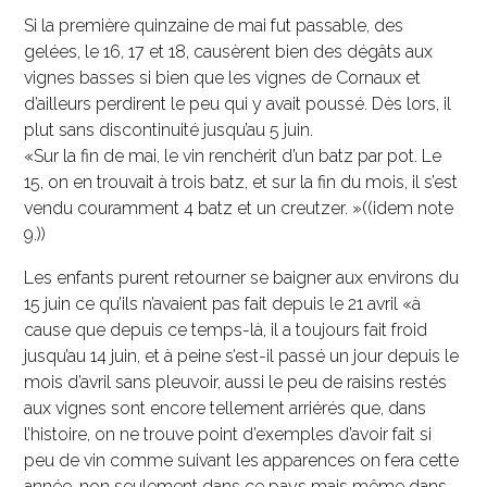
Si la première quinzaine de mai fut passable, des
gelées, le 16, 17 et 18, causèrent bien des dégâts aux
vignes basses si bien que les vignes de Cornaux et
d’ailleurs perdirent le peu qui y avait poussé. Dès lors, il
plut sans discontinuité jusqu’au 5 juin.
«Sur la fin de mai, le vin renchérit d’un batz par pot. Le
15, on en trouvait à trois batz, et sur la fin du mois, il s’est
vendu couramment 4 batz et un creutzer. »((idem note
9.))
Les enfants purent retourner se baigner aux environs du
15 juin ce qu’ils n’avaient pas fait depuis le 21 avril «à
cause que depuis ce temps-là, il a toujours fait froid
jusqu’au 14 juin, et à peine s’est-il passé un jour depuis le
mois d’avril sans pleuvoir, aussi le peu de raisins restés
aux vignes sont encore tellement arriérés que, dans
l’histoire, on ne trouve point d’exemples d’avoir fait si
peu de vin comme suivant les apparences on fera cette
année, non seulement dans ce pays mais même dans