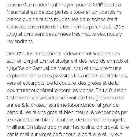
e
l’ouvrier((Le rendement moyen pour le XVII
siècle à
Neuchâtel est de 2,14 gerles à l’ouvrier, tant de raisins
blancs que de raisins rouges, les deux sortes étant
cultivées ensemble dans les mêmes parchets.)). 1708,
1709 et 1710 sont des années très mauvaises, nous y
reviendrons.
Dès 1711, les rendements redeviennent acceptables
sauf en 1713 et 1714 et atteignent des records en 1718 et
1719((Selon Samuel de Marval, 1713 et 1714 virent une
explosion d’insectes parasites tels urbecs ou attelabes,
vers et escargots. De la coulure, des grêles et de la
pourriture touchèrent encore les vignes. En 1718, selon
Osterwald: «la sécheresse avoit été très grande cette
année & la chaleur extrême l’abondance fut grande
partout; les raisins gros et bien meurs; & vendangés par
le chaud. Le vin blanc n’eut pas de la force; le rouge fut
meilleur. On laissa trop meurir les raisins; on croyait faire
par là meilleur vin; et ce fut tout le contraire et il y eut