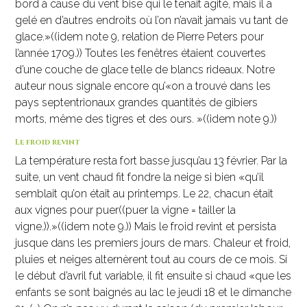
bord à cause du vent bise qui le tenait agité, mais il a
gelé en d’autres endroits où l’on n’avait jamais vu tant de
glace.»((idem note 9, relation de Pierre Peters pour
l’année 1709.)) Toutes les fenêtres étaient couvertes
d’une couche de glace telle de blancs rideaux. Notre
auteur nous signale encore qu’«on a trouvé dans les
pays septentrionaux grandes quantités de gibiers
morts, même des tigres et des ours. »((idem note 9.))
Le froid revint
La température resta fort basse jusqu’au 13 février. Par la
suite, un vent chaud fit fondre la neige si bien «qu’il
semblait qu’on était au printemps. Le 22, chacun était
aux vignes pour puer((puer la vigne = tailler la
vigne.)).»((idem note 9.)) Mais le froid revint et persista
jusque dans les premiers jours de mars. Chaleur et froid,
pluies et neiges alternèrent tout au cours de ce mois. Si
le début d’avril fut variable, il fit ensuite si chaud «que les
enfants se sont baignés au lac le jeudi 18 et le dimanche