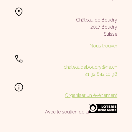
Château de Boudry
2017 Boudry
Suisse
Nous trouver
chateaudeboudry@ne.ch
+41 32 842 10 98
Organiser un événement
Avec le soutien de la